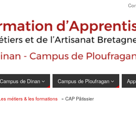
Con
Campus de Dinan
Campus de Ploufragan
App
Les métiers & les formations
»
CAP Pâtissier