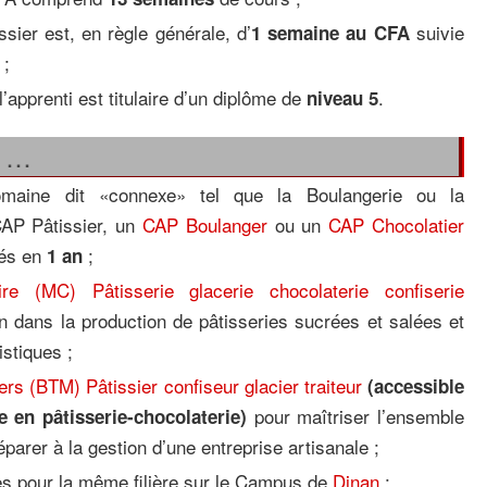
sier est, en règle générale, d’
suivie
1 semaine au CFA
;
’apprenti est titulaire d’un diplôme de
.
niveau 5
r …
maine dit «connexe» tel que la Boulangerie ou la
 CAP Pâtissier, un
CAP Boulanger
ou un
CAP Chocolatier
rés en
;
1 an
re (MC) Pâtisserie glacerie chocolaterie confiserie
in dans la production de pâtisseries sucrées et salées et
istiques ;
rs (BTM) Pâtissier confiseur glacier traiteur
(accessible
pour maîtriser l’ensemble
 en pâtisserie-chocolaterie)
éparer à la gestion d’une entreprise artisanale ;
s pour la même filière sur le Campus de
Dinan
;