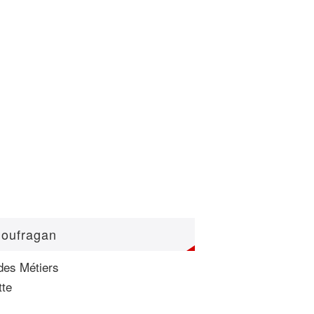
loufragan
des Métiers
tte