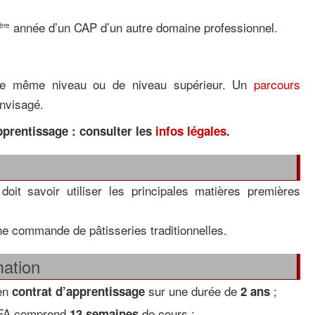
année d’un CAP d’un autre domaine professionnel.
ère
e de même niveau ou de niveau supérieur. Un
parcours
envisagé.
pprentissage : consulter les
infos légales
.
doit savoir utiliser les principales matières premières
une commande de pâtisseries traditionnelles.
mation
 en
sur une durée de
;
contrat d’apprentissage
2 ans
CFA comprend
de cours ;
13 semaines