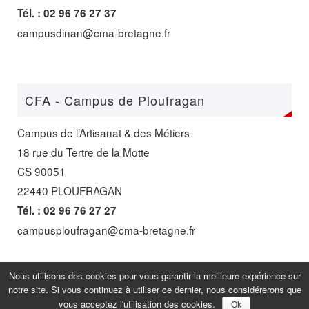
Tél. : 02 96 76 27 37
campusdinan@cma-bretagne.fr
CFA - Campus de Ploufragan
Campus de l’Artisanat & des Métiers
18 rue du Tertre de la Motte
CS 90051
22440 PLOUFRAGAN
Tél. : 02 96 76 27 27
campusploufragan@cma-bretagne.fr
Nous utilisons des cookies pour vous garantir la meilleure expérience sur
notre site. Si vous continuez à utiliser ce dernier, nous considérerons que
FIÈREMENT PROPULSÉ PAR
PARABOLA
&
WORDPRESS.
vous acceptez l'utilisation des cookies.
Ok