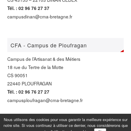
Tél. : 02 96 76 27 37
campusdinan@cma-bretagne.fr
CFA - Campus de Ploufragan
Campus de l’Artisanat & des Métiers
18 rue du Tertre de la Motte
CS 90051
22440 PLOUFRAGAN
Tél. : 02 96 76 27 27
campusploufragan@cma-bretagne.fr
Nous utilisons des cookies pour vous garantir la meilleure expérience sur
notre site. Si vous continuez à utiliser ce dernier, nous considérerons que
FIÈREMENT PROPULSÉ PAR
PARABOLA
&
WORDPRESS.