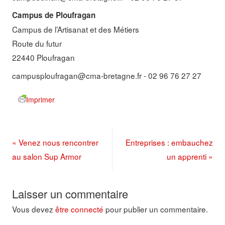
5 avril 2023
Campus de Ploufragan
Campus de l’Artisanat et des Métiers
Peinture en carrosserie :
Route du futur
4 janvier 2023
22440 Ploufragan
5 avril 2023
campusploufragan@cma-bretagne.fr
- 02 96 76 27 27
Imprimer
Carrosserie :
4 janvier 2023
5 avril 2023
«
Venez nous rencontrer
Entreprises : embauchez
au salon Sup Armor
un apprenti
»
Cuisine :
Laisser un commentaire
25 janvier 2023
Vous devez
être connecté
pour publier un commentaire.
8 mars 2023