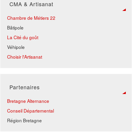
CMA & Artisanat
8 mars 2023
17 mai 2023
Chambre de Métiers 22
Bâtipole
Vente de pièces automobiles :
La Cité du goût
15 mars 2023
Véhipole
3 mai 2023
Choisir l'Artisanat
Menuiserie :
22 mars 2023
Partenaires
12 avril 2023
Bretagne Alternance
Conseil Départemental
Signalétique et décors graphiques :
Région Bretagne
18 avril 2023