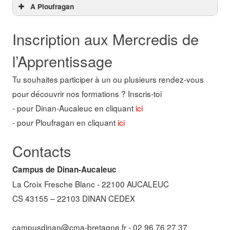
A Ploufragan
Tous les métiers :
Inscription aux Mercredis de
22 mars 2023
l’Apprentissage
Boulangerie-Pâtisserie :
Tu souhaites participer à un ou plusieurs rendez-vous
pour découvrir nos formations ? Inscris-toi
1er mars 2023
- pour Dinan-Aucaleuc en cliquant
ici
- pour Ploufragan en cliquant
ici
Maintenance VTR :
Contacts
16 novembre 2022
11 janvier 2023
Campus de Dinan-Aucaleuc
La Croix Fresche Blanc - 22100 AUCALEUC
1er mars 2023
CS 43155 – 22103 DINAN CEDEX
Toilettage canin & félin :
23 novembre 2022
campusdinan@cma-bretagne.fr
- 02 96 76 27 37