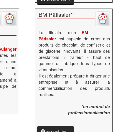
BM Pâtissier*
Le titulaire d’un
BM
Pâtissier
est capable de créer des
produits de chocolat, de confiserie et
ulanger
de glacerie innovants. Il assure des
outes les
prestations « traiteur » haut de
ité d’une
gamme et fabrique tous types de
s le but
viennoiseries.
oste à
Il est également préparé à diriger une
e amené à
entreprise et à assurer la
uipe de
commercialisation des produits
réalisés.
*en contrat de
professionnalisation
en savoir plus ...