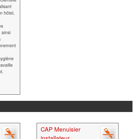
lisant
n hôtel,
es
 ainsi
s
onnement
hygiène
availle
t.
CAP Menuisier
installateur