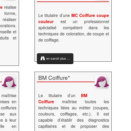
re
réalise
 forme,
Le titulaire d’une
MC Coiffure coupe
 réaliser
couleur
est un professionnel
orations.
spécialisé compétent dans les
nseille et
techniques de coloration, de coupe et
uits et
de coiffage.
en savoir plus ...
BM Coiffure*
e
maîtrise
Le titulaire d’un
BM
 mises en
Coiffure
maîtrise toutes les
iffures
techniques liées au métier (coupes,
pose aux
couleurs, coiffages, etc.). Il est
es à leur
capable d’établir des diagnostics
ille en
capillaires et de proposer des