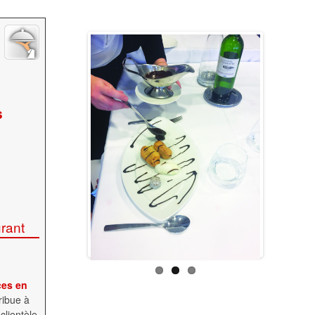
s
rant
ces en
ribue à
 clientèle