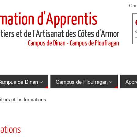
Con
ampus de Dinan
Campus de Ploufragan
Appr
iers et les formations
mations