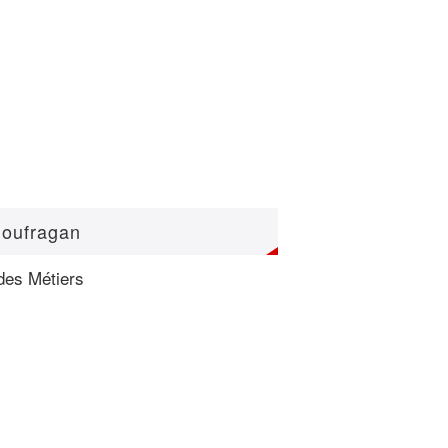
loufragan
des Métiers