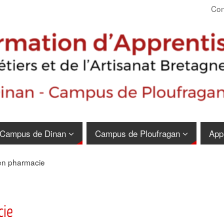
Con
Campus de Dinan
Campus de Ploufragan
App
en pharmacie
cie