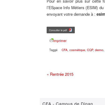
Pour en savoir plus sur cette f
l’ESpace Info Métiers (ESIM) d
envoyant votre demande à :
esim
Consulter le pdf
Imprimer
Taggé
CFA
,
cosmétique
,
CQP
,
dermo
«
Rentrée 2015
CFA - Campus de Dinan