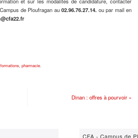
ormation et sur les modalités de candidature, contacter
u Campus de Ploufragan au
ou par mail en
02.96.76.27.14.
@cfa22.fr
,
formations
,
pharmacie
.
Dinan : offres à pourvoir
»
CFA - Campus de P