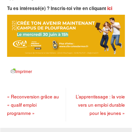
Tu es intéressé(e) ? Inscris-toi vite en cliquant
ici
Imprimer
«
Reconversion grâce au
L’apprentissage : la voie
« qualif emploi
vers un emploi durable
programme »
pour les jeunes
»