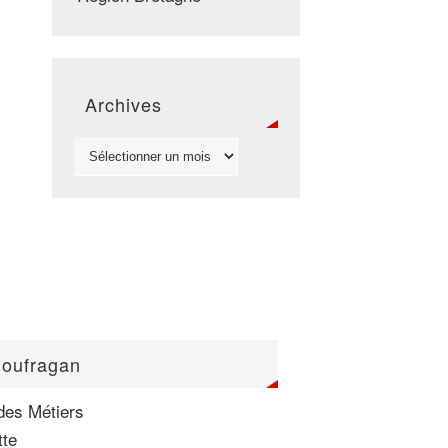
Archives
loufragan
des Métiers
tte