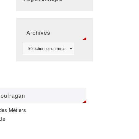
Archives
loufragan
des Métiers
tte